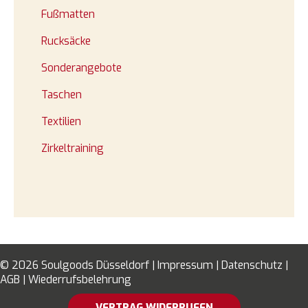
Fußmatten
a
c
Rucksäcke
h
Sonderangebote
:
Taschen
Textilien
Zirkeltraining
© 2026 Soulgoods Düsseldorf |
Impressum
|
Datenschutz
|
AGB
|
Wiederrufsbelehrung
VERTRAG WIDERRUFEN