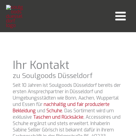
Zum
Inhalt
springen
Ihr Kontakt
zu Soulgoods Düsseldorf
Seit 10 Jahren ist Soulgoods Düsseldorf bereits der
ersten Ansprechpartner in Düsseldorf und
Umgebungsstädten wie Bonn, Aachen, Wuppertal
und Essen für
nachhaltig und fair produzierte
Bekleidung
und
Schuhe
. Das Sortiment wird um
exklusive
Taschen und Rücksäcke
, Accessoires und
Schuhe ergänzt und stets erweitert. Inhaberin
Sabine Sellier Görisch ist bekannt dafür in ihrem