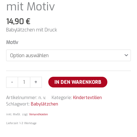
mit Motiv
14,90
€
Babylätzchen mit Druck
Motiv
Pinkes
-
+
IN DEN WARENKORB
Babylätzchen
mit
Artikelnummer:
n. v.
Kategorie:
Kindertextilien
Motiv
Schlagwort:
Babylätzchen
Menge
inkl. MwSt.
zzgl.
Versandkosten
Lieferzeit 1-3 Werktage